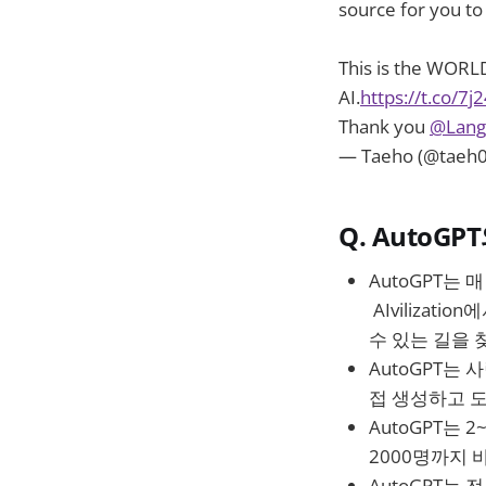
source for you to 
This is the WORLD
AI.
https://t.co/7
Thank you
@Lang
— Taeho (@taeh0
Q. AutoG
AutoGPT는
AIviliza
수 있는 길을 
AutoGPT는 
접 생성하고 
AutoGPT는 
2000명까지 
AutoGPT는 