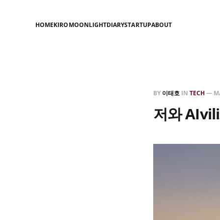
HOME
KIRO
MOONLIGHT
DIARY
STARTUP
ABOUT
BY
이태호
IN
TECH
—
MA
저와 AIv