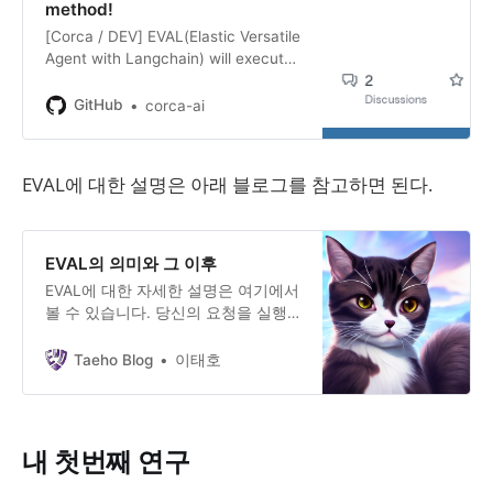
method!
[Corca / DEV] EVAL(Elastic Versatile
Agent with Langchain) will execute
all your requests. Just like an eval
method! - GitHub - corca-ai/EVAL:
GitHub
corca-ai
[Corca / DEV] EVAL(Elastic Versatile
Agent with Langch…
EVAL에 대한 설명은 아래 블로그를 참고하면 된다.
EVAL의 의미와 그 이후
EVAL에 대한 자세한 설명은 여기에서
볼 수 있습니다. 당신의 요청을 실행
하는 EVAL원하는 결과만 전달하면 스
스로 최종 결과물을 반환하는 EVAL
Taeho Blog
이태호
이야기CorcaCorca Making a full-
fledged web application with
multiple files, just with the single
prompt (Open source for you to try
내 첫번째 연구
right now!) This is the WORLD
FIRST web app which is