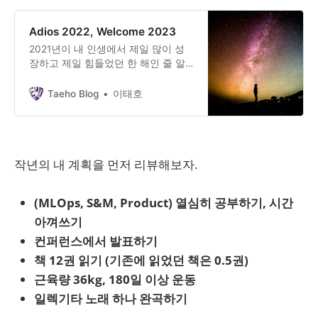
Adios 2022, Welcome 2023
2021년이 내 인생에서 제일 많이 성
장하고 제일 힘들었던 한 해인 줄 알
았다. 막연하게 2022년은 2021년 정
도 힘들겠거니 싶었다. 실제로는 3배
Taeho Blog
이태호
정도 더 힘들었고 3배 정도 더 많이
성장했다. 20살 이후를 돌이켜보면,
저학년 땐 시간을 알차게 보내지 못한
아쉬움이 많았고, 고학년 땐 내가 더
작년의 내 계획을 먼저 리뷰해보자.
잘할 수 있었다는 것에 대한 아쉬움이
많았다.
(MLOps, S&M, Product) 열심히 공부하기, 시간
아껴쓰기
컨퍼런스에서 발표하기
책 12권 읽기 (기존에 읽었던 책은 0.5권)
근육량 36kg, 180일 이상 운동
일렉기타 노래 하나 완곡하기