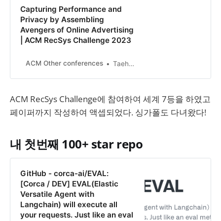
Capturing Performance and
Privacy by Assembling
Avengers of Online Advertising
| ACM RecSys Challenge 2023
ACM Other conferences
Taehee Kim Corca,Inc., Republic of Korea
ACM RecSys Challenge에 참여하여 세계 7등을 하였고
페이퍼까지 작성하여 액셉되었다. 싱가폴도 다녀왔다!
내 첫번째 100+ star repo
GitHub - corca-ai/EVAL:
[Corca / DEV] EVAL(Elastic
Versatile Agent with
Langchain) will execute all
your requests. Just like an eval