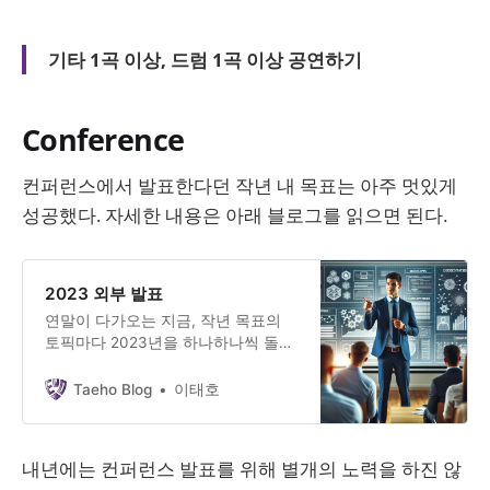
기타 1곡 이상, 드럼 1곡 이상 공연하기
Conference
컨퍼런스에서 발표한다던 작년 내 목표는 아주 멋있게
성공했다. 자세한 내용은 아래 블로그를 읽으면 된다.
2023 외부 발표
연말이 다가오는 지금, 작년 목표의
토픽마다 2023년을 하나하나씩 돌아
보고자 한다. 작년 목표 중 하나는
“2023년 목표: 컨퍼런스에서 발표하
Taeho Blog
이태호
기” 였다. Adios 2022, Welcome
20232021년이 내 인생에서 제일 많
이 성장하고 제일 힘들었던 한 해인
내년에는 컨퍼런스 발표를 위해 별개의 노력을 하진 않
줄 알았다. 막연하게 2022년은 2021