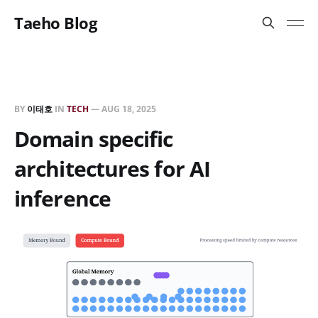
Taeho Blog
BY
이태호
IN
TECH
—
AUG 18, 2025
Domain specific
architectures for AI
inference