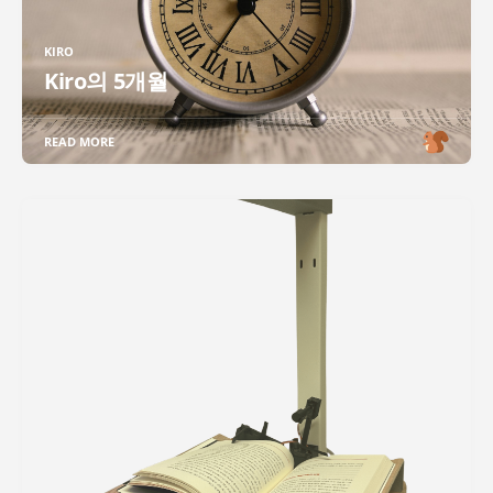
KIRO
Kiro의 5개월
READ MORE