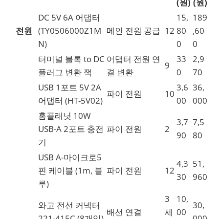
(원)
(원)
DC 5V 6A 어댑터
15,
189
전원
(TY0506000Z1M
메인 전원 공급
12
80
,60
N)
0
0
터미널 블록 to DC
어댑터 전원 연
33
2,9
9
플러그 변환 잭
결 변환
0
70
USB 1포트 5V 2A
3,6
36,
파이 전원
10
어댑터 (HT-5V02)
00
000
홈플래닛 10W
3,7
7,5
USB-A 2포트 충전
파이 전원
2
90
80
기
USB A-마이크로5
4,3
51,
핀 케이블 (1m, 블
파이 전원
12
30
960
루)
3
10,
와고 전선 커넥터
30,
배선 연결
세
00
221-415C (8개입)
000