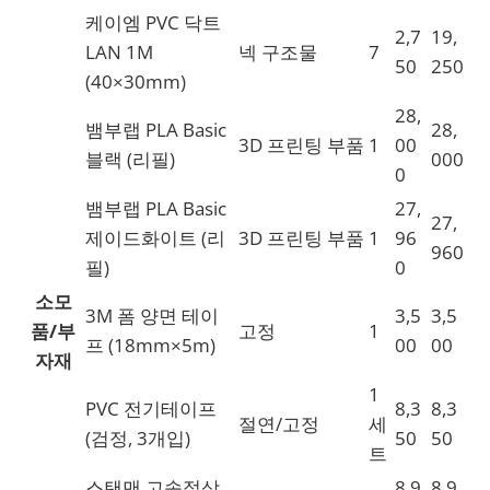
케이엠 PVC 닥트
2,7
19,
LAN 1M
넥 구조물
7
50
250
(40×30mm)
28,
뱀부랩 PLA Basic
28,
3D 프린팅 부품
1
00
블랙 (리필)
000
0
뱀부랩 PLA Basic
27,
27,
제이드화이트 (리
3D 프린팅 부품
1
96
960
필)
0
소모
3M 폼 양면 테이
3,5
3,5
품/부
고정
1
프 (18mm×5m)
00
00
자재
1
PVC 전기테이프
8,3
8,3
절연/고정
세
(검정, 3개입)
50
50
트
스탠맨 고속절삭
8,9
8,9