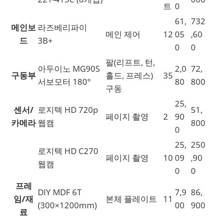
트
0
61,
732
메인보
라즈베리파이
메인 제어
12
05
,60
드
3B+
0
0
팔(리프트, 턴,
아두이노 MG90S
2,0
72,
구동부
홀드, 프레스)
35
서보모터 180°
80
800
구동
25,
센서/
로지텍 HD 720p
51,
페이지 촬영
2
90
카메라
웹캠
800
0
25,
250
로지텍 HD C270
페이지 촬영
10
09
,90
웹캠
0
0
프레
DIY MDF 6T
7,9
86,
임/재
본체 플레이트
11
(300×1200mm)
00
900
료